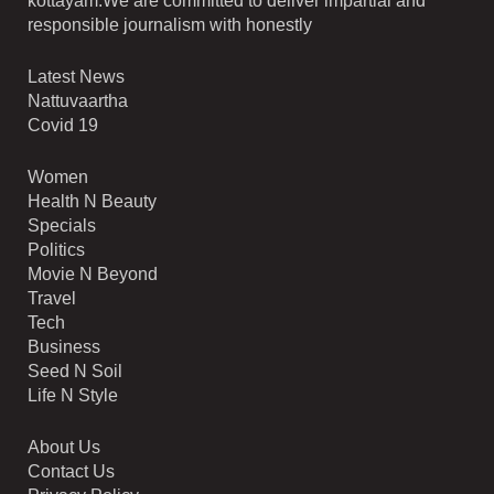
kottayam.We are committed to deliver impartial and
responsible journalism with honestly
Latest News
Nattuvaartha
Covid 19
Women
Health N Beauty
Specials
Politics
Movie N Beyond
Travel
Tech
Business
Seed N Soil
Life N Style
About Us
Contact Us