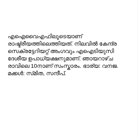
എഐവൈഎഫിലൂടെയാണ്
രാഷ്ട്രീയത്തിലെത്തിയത്. നിലവിൽ കേന്ദ്ര
സെക്രട്ടേറിയറ്റ് അംഗവും എഐടിയുസി
ദേശീയ ഉപാധ്യക്ഷനുമാണ്. ഞായറാഴ്ച
രാവിലെ 10നാണ് സംസ്കാരം. ഭാര്യ: വനജ.
മക്കൾ: സ്‌മിത, സന്ദീപ്.