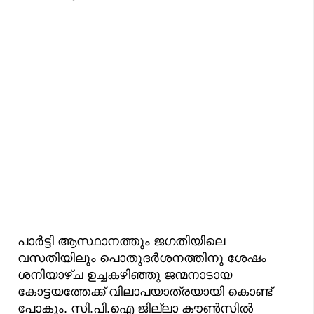
പാർട്ടി ആസ്ഥാനത്തും ജഗതിയിലെ
വസതിയിലും പൊതുദർശനത്തിനു ശേഷം
ശനിയാഴ്ച ഉച്ചകഴിഞ്ഞു ജന്മനാടായ
കോട്ടയത്തേക്ക് വിലാപയാത്രയായി കൊണ്ട്
പോകും. സി.പി.ഐ ജില്ലാ കൗണ്‍സില്‍