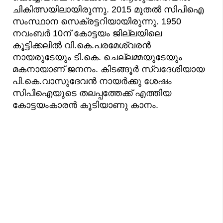
ചികിത്സയിലായിരുന്നു. 2015 മുതല്‍ സിപിഐ
സംസ്ഥാന സെക്രട്ടറിയായിരുന്നു. 1950
നവംബർ 10ന് കോട്ടയം ജില്ലയിലെ
കൂട്ടിക്കലിൽ വി.കെ.പരമേശ്വരൻ
നായരുടേയും ടി.കെ. ചെല്ലമ്മയുടേയും
മകനായാണ് ജനനം. കിടങ്ങൂർ സ്വദേശിയായ
പി.കെ.വാസുദേവൻ നായർക്കു ശേഷം
സിപിഐയുടെ തലപ്പത്തേക്ക് എത്തിയ
കോട്ടയംകാരൻ കൂടിയാണു കാനം.