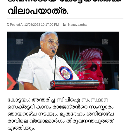
വിലാപയാത്ര.
Posted At
12/08/2023 10:17:00 PM
Nattuvaartha,
കോട്ടയം: അന്തരിച്ച സിപിഐ സംസ്ഥാന
സെക്രട്ടറി കാനം രാജേന്ദ്രന്‍റെ സംസ്കാരം
ഞായറാഴ്ച നടക്കും. മൃതദേഹം ശനിയാഴ്ച
രാവിലെ വ്യോമമാര്‍ഗം തിരുവനന്തപുരത്ത്
എത്തിക്കും.