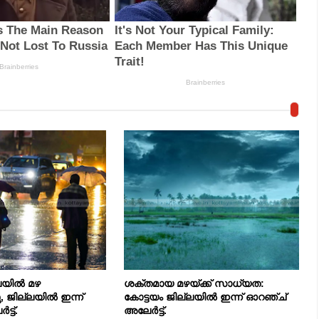
്ലയിൽ മഴ
ശക്തമായ മഴയ്ക്ക് സാധ്യത:
, ജില്ലയിൽ ഇന്ന്
കോട്ടയം ജില്ലയിൽ ഇന്ന് ഓറഞ്ച്
്ട്.
അലേർട്ട്.