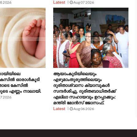
Latest
8 2026
Aug 07 2026
്കോയിയിലെ
ആയാംകുടിയിലെയും
് കേസിൽ ഓരാൾകൂടി
എഴുമാംതുരുത്തിലെയും
തോടെ കേസിൽ
ദുരിതാശ്വാസ ക്യാമ്പുകൾ
ുടെ എണ്ണം നാലായി.
സന്ദർശിച്ചു, ദുരിതബാധിതർക്ക്
എല്ലാ സഹായവും ഉറപ്പാക്കും:
7 2026
മന്ത്രി മോൻസ് ജോസഫ്.
Latest
Aug 06 2026