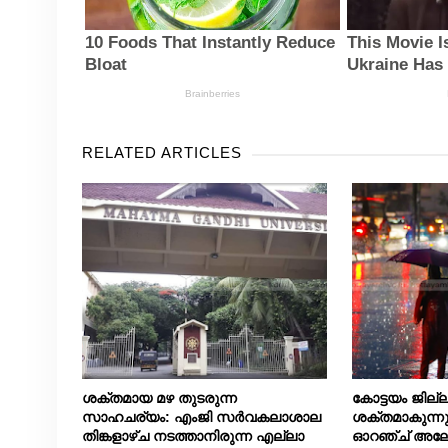
RELATED ARTICLES
ശക്തമായ മഴ തുടരുന്ന
കോട്ടയം ജില
സാഹചര്യം: എംജി സർവകലാശാല
ശക്തമാകുന്നു
തിങ്കളാഴ്ച നടത്താനിരുന്ന എല്ലാ
ഓറഞ്ച് അലേർട