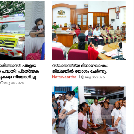
രിത്താസ്! പ്രളയ
സ്വാതന്ത്ര്യ ദിനാഘോഷം:
 പദ്ധതി: പ്രത്യേക
ജില്ലയിൽ യോഗം ചേർന്നു.
ുകളെ നിയോഗിച്ചു.
Nattuvaartha
Aug 06 2026
Aug 06 2026