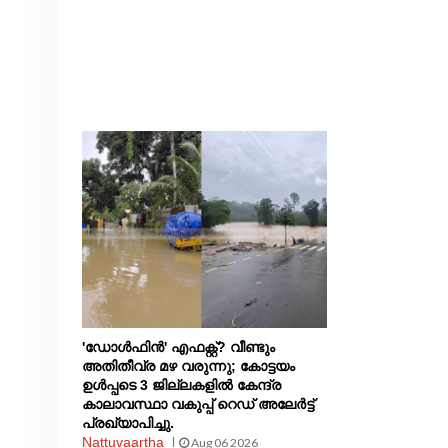
'ഡോൾഫിൻ' എഫക്റ്റ്? വീണ്ടും
അതിതീവ്ര മഴ വരുന്നു; കോട്ടയം
ഉൾപ്പടെ 3 ജില്ലകളിൽ കേന്ദ്ര
കാലാവസ്ഥാ വകുപ്പ് റെഡ് അലേർട്ട്
പ്രഖ്യാപിച്ചു.
Nattuvaartha
Aug 06 2026