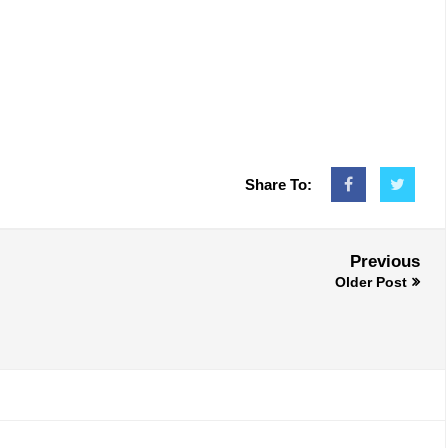
Share To:
Previous
Older Post