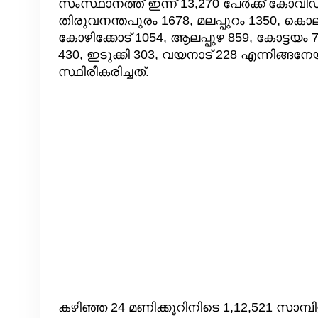
സംസ്ഥാനത്ത് ഇന്ന് 13,270 പേര്‍ക്ക് കോവി
തിരുവനന്തപുരം 1678, മലപ്പുറം 1350, കൊല്ല
കോഴിക്കോട് 1054, ആലപ്പുഴ 859, കോട്ടയം 70
430, ഇടുക്കി 303, വയനാട് 228 എന്നിങ്ങ
സ്ഥിരീകരിച്ചത്.
കഴിഞ്ഞ 24 മണിക്കൂറിനിടെ 1,12,521 സാമ്പിളു