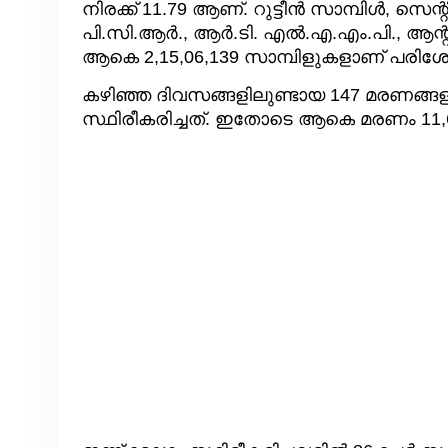
നിരക്ക് 11.79 ആണ്. റുട്ടീന്‍ സാമ്പിള്‍, സെന്റി
പി.സി.ആര്‍., ആര്‍.ടി. എല്‍.എ.എം.പി., ആ
ആകെ 2,15,06,139 സാമ്പിളുകളാണ് പരിശോധ
കഴിഞ്ഞ ദിവസങ്ങളിലുണ്ടായ 147 മരണങ്ങള
സ്ഥിരീകരിച്ചത്. ഇതോടെ ആകെ മരണം 11