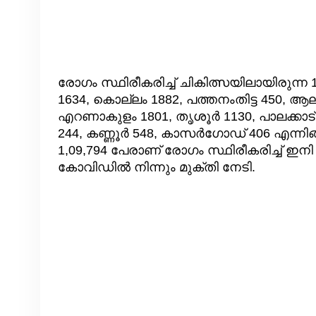
രോഗം സ്ഥിരീകരിച്ച് ചികിത്സയിലായിരുന്ന 
1634, കൊല്ലം 1882, പത്തനംതിട്ട 450, ആലപ്
എറണാകുളം 1801, തൃശൂര്‍ 1130, പാലക്കാട് 
244, കണ്ണൂര്‍ 548, കാസര്‍ഗോഡ് 406 എ
1,09,794 പേരാണ് രോഗം സ്ഥിരീകരിച്ച് ഇനി
കോവിഡില്‍ നിന്നും മുക്തി നേടി.