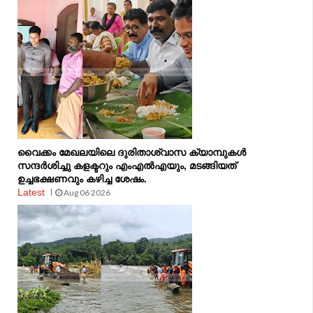
വൈക്കം മേഖലയിലെ ദുരിതാശ്വാസ ക്യാമ്പുകള്‍
സന്ദര്‍ശിച്ചു കളക്ടറും എംഎല്‍എയും, മടങ്ങിയത്
ഉച്ചഭക്ഷണവും കഴിച്ച ശേഷം.
Latest
Aug 06 2026