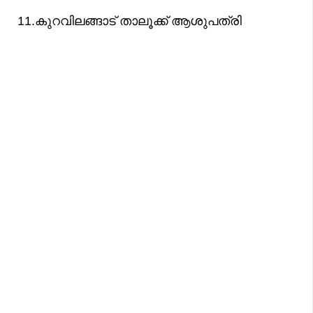
11.കുറവിലങ്ങാട് താലൂക്ക് ആശുപത്രി